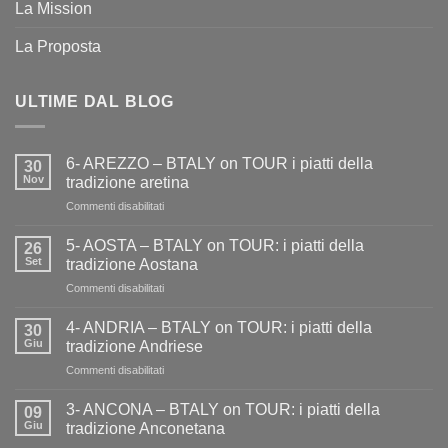
La Mission
La Proposta
ULTIME DAL BLOG
6- AREZZO – BTALY on TOUR i piatti della
30
Nov
tradizione aretina
su
Commenti disabilitati
6-
AREZZO
5- AOSTA – BTALY on TOUR: i piatti della
26
–
Set
tradizione Aostana
BTALY
su
Commenti disabilitati
on
5-
TOUR
AOSTA
i
4- ANDRIA – BTALY on TOUR: i piatti della
30
–
piatti
Giu
tradizione Andriese
BTALY
della
su
Commenti disabilitati
on
tradizione
4-
TOUR:
aretina
ANDRIA
i
3- ANCONA – BTALY on TOUR: i piatti della
09
–
piatti
Giu
tradizione Anconetana
BTALY
della