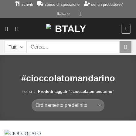
Salta
iscriviti
spese di spedizione
sei un produttore?
ai
Italiano
contenuti
Cerca:
#cioccolatomandarino
Home
/
Prodotti taggati “#cioccolatomandarino”