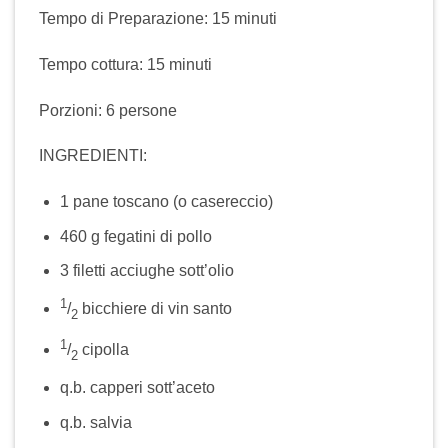
Tempo di Preparazione: 15 minuti
Tempo cottura: 15 minuti
Porzioni: 6 persone
INGREDIENTI:
1 pane toscano (o casereccio)
460 g fegatini di pollo
3 filetti acciughe sott’olio
1
/
bicchiere di vin santo
2
1
/
cipolla
2
q.b. capperi sott’aceto
q.b. salvia