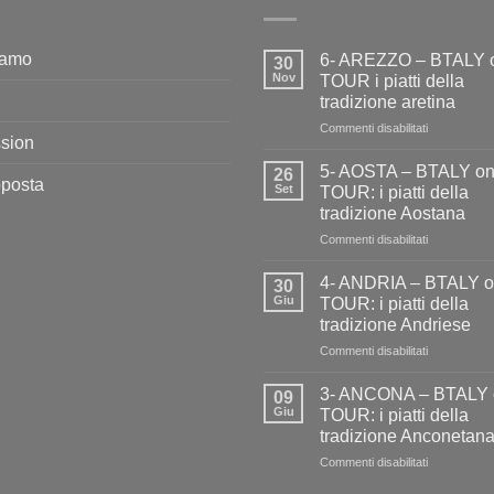
iamo
6- AREZZO – BTALY 
30
Nov
TOUR i piatti della
tradizione aretina
su
Commenti disabilitati
ssion
6-
AREZZO
5- AOSTA – BTALY o
26
oposta
–
Set
TOUR: i piatti della
BTALY
tradizione Aostana
on
su
Commenti disabilitati
TOUR
5-
i
AOSTA
piatti
4- ANDRIA – BTALY 
30
–
della
Giu
TOUR: i piatti della
BTALY
tradizione
tradizione Andriese
on
aretina
su
Commenti disabilitati
TOUR:
4-
i
ANDRIA
piatti
3- ANCONA – BTALY 
09
–
della
Giu
TOUR: i piatti della
BTALY
tradizione
tradizione Anconetan
on
Aostana
su
Commenti disabilitati
TOUR:
3-
i