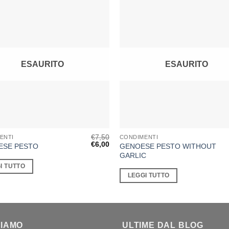
ESAURITO
ESAURITO
€
7,50
ENTI
CONDIMENTI
Il
Il
€
6,00
GENOESE PESTO WITHOUT
ESE PESTO
prezzo
prezzo
GARLIC
originale
attuale
era:
è:
I TUTTO
€7,50.
€6,00.
LEGGI TUTTO
SIAMO
ULTIME DAL BLOG