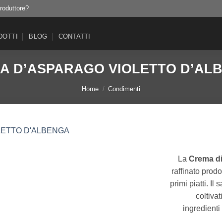
produttore?
DOTTI
BLOG
CONTATTI
A D’ASPARAGO VIOLETTO D’AL
Home
/
Condimenti
La
Crema di
raffinato prodo
primi piatti. I
coltiva
ingredienti