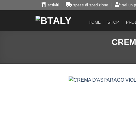
Salta
iscriviti
spese di spedizione
sei un 
ai
contenuti
HOME
SHOP
PRO
CREM