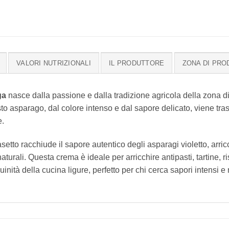
VALORI NUTRIZIONALI
IL PRODUTTORE
ZONA DI PRO
ga
nasce dalla passione e dalla tradizione agricola della zona di
to asparago, dal colore intenso e dal sapore delicato, viene tras
e.
setto racchiude il sapore autentico degli asparagi violetto, arricc
naturali. Questa crema è ideale per arricchire antipasti, tartine,
inità della cucina ligure, perfetto per chi cerca sapori intensi e 