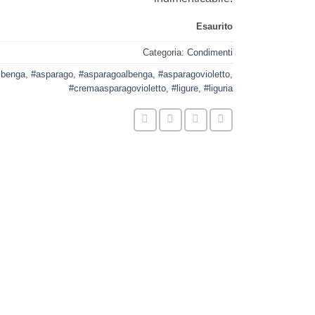
Esaurito
Categoria:
Condimenti
lbenga
,
#asparago
,
#asparagoalbenga
,
#asparagovioletto
,
#cremaasparagovioletto
,
#ligure
,
#liguria