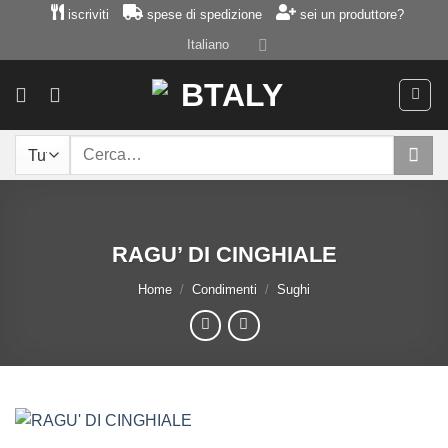
Salta
iscriviti
spese di spedizione
sei un produttore?
ai
Italiano
contenuti
Cerca:
RAGU’ DI CINGHIALE
Home
/
Condimenti
/
Sughi