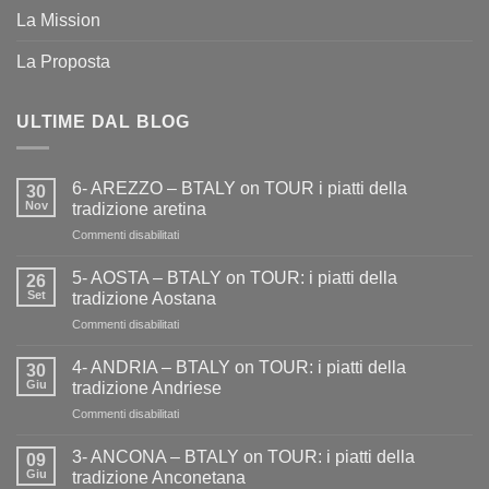
La Mission
La Proposta
ULTIME DAL BLOG
6- AREZZO – BTALY on TOUR i piatti della
30
Nov
tradizione aretina
su
Commenti disabilitati
6-
AREZZO
5- AOSTA – BTALY on TOUR: i piatti della
26
–
Set
tradizione Aostana
BTALY
su
Commenti disabilitati
on
5-
TOUR
AOSTA
i
4- ANDRIA – BTALY on TOUR: i piatti della
30
–
piatti
Giu
tradizione Andriese
BTALY
della
su
Commenti disabilitati
on
tradizione
4-
TOUR:
aretina
ANDRIA
i
3- ANCONA – BTALY on TOUR: i piatti della
09
–
piatti
Giu
tradizione Anconetana
BTALY