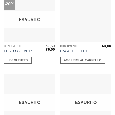
-20%
ESAURITO
€
7,50
€
9,50
CONDIMENTI
CONDIMENTI
Il
Il
€
6,00
PESTO CETARESE
RAGU’ DI LEPRE
prezzo
prezzo
originale
attuale
era:
è:
LEGGI TUTTO
AGGIUNGI AL CARRELLO
€7,50.
€6,00.
ESAURITO
ESAURITO