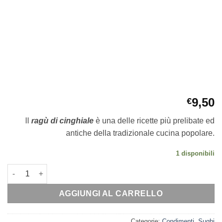
9,50
€
ll
ragù di cinghiale
è una delle ricette più prelibate ed
antiche della tradizionale cucina popolare.
1 disponibili
RAGU' DI CINGHIALE quantità
AGGIUNGI AL CARRELLO
Categorie:
Condimenti
,
Sughi