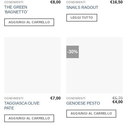
€
8,00
€
16,50
CONDIMENTI
CONDIMENTI
THE GREEN
SNAILS RAGOUT
‘BAGNETTO’
LEGGI TUTTO
AGGIUNGI AL CARRELLO
-30%
€
7,00
€
5,70
CONDIMENTI
CONDIMENTI
Il
Il
€
4,00
TAGGIASCA OLIVE
GENOESE PESTO
prezzo
pr
PATE
original
at
era:
è:
AGGIUNGI AL CARRELLO
€5,70.
€4
AGGIUNGI AL CARRELLO