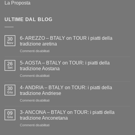
La Proposta
ULTIME DAL BLOG
6- AREZZO – BTALY on TOUR i piatti della
30
Nov
tradizione aretina
su
Commenti disabilitati
6-
AREZZO
5- AOSTA – BTALY on TOUR: i piatti della
26
–
Set
tradizione Aostana
BTALY
su
Commenti disabilitati
on
5-
TOUR
AOSTA
i
4- ANDRIA – BTALY on TOUR: i piatti della
30
–
piatti
Giu
tradizione Andriese
BTALY
della
su
Commenti disabilitati
on
tradizione
4-
TOUR:
aretina
ANDRIA
i
3- ANCONA – BTALY on TOUR: i piatti della
09
–
piatti
Giu
tradizione Anconetana
BTALY
della
su
Commenti disabilitati
on
tradizione
3-
TOUR:
Aostana
ANCONA