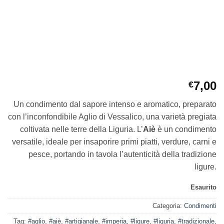
7,00
€
Un condimento dal sapore intenso e aromatico, preparato
con l’inconfondibile Aglio di Vessalico, una varietà pregiata
coltivata nelle terre della Liguria. L’
Aiè
è un condimento
versatile, ideale per insaporire primi piatti, verdure, carni e
pesce, portando in tavola l’autenticità della tradizione
ligure.
Esaurito
Categoria:
Condimenti
Tag:
#aglio
,
#aiè
,
#artigianale
,
#imperia
,
#ligure
,
#liguria
,
#tradizionale
,