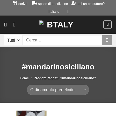
Salta
iscriviti
spese di spedizione
sei un produttore?
ai
Italiano
contenuti
Cerca:
#mandarinosiciliano
Home
/
Prodotti taggati “#mandarinosiciliano”