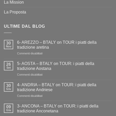
La Mission
La Proposta
ULTIME DAL BLOG
6- AREZZO – BTALY on TOUR i piatti della
30
Nov
tradizione aretina
su
Commenti disabilitati
6-
AREZZO
5- AOSTA – BTALY on TOUR: i piatti della
26
–
Set
tradizione Aostana
BTALY
su
Commenti disabilitati
on
5-
TOUR
AOSTA
i
4- ANDRIA – BTALY on TOUR: i piatti della
30
–
piatti
Giu
tradizione Andriese
BTALY
della
su
Commenti disabilitati
on
tradizione
4-
TOUR:
aretina
ANDRIA
i
3- ANCONA – BTALY on TOUR: i piatti della
09
–
piatti
Giu
tradizione Anconetana
BTALY
della