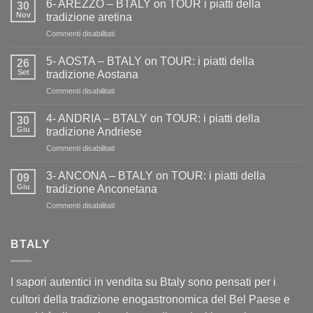
6- AREZZO – BTALY on TOUR i piatti della
30
Nov
tradizione aretina
su
Commenti disabilitati
6-
AREZZO
5- AOSTA – BTALY on TOUR: i piatti della
26
–
Set
tradizione Aostana
BTALY
su
Commenti disabilitati
on
5-
TOUR
AOSTA
i
4- ANDRIA – BTALY on TOUR: i piatti della
30
–
piatti
Giu
tradizione Andriese
BTALY
della
su
Commenti disabilitati
on
tradizione
4-
TOUR:
aretina
ANDRIA
i
3- ANCONA – BTALY on TOUR: i piatti della
09
–
piatti
Giu
tradizione Anconetana
BTALY
della
su
Commenti disabilitati
on
tradizione
3-
TOUR:
Aostana
ANCONA
i
–
BTALY
piatti
BTALY
della
on
tradizione
TOUR:
Andriese
I sapori autentici in vendita su Btaly sono pensati per i
i
cultori della tradizione enogastronomica del Bel Paese e
piatti
della