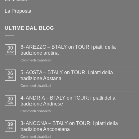
La Proposta
ULTIME DAL BLOG
6- AREZZO – BTALY on TOUR i piatti della
30
Nov
tradizione aretina
su
Commenti disabilitati
6-
AREZZO
5- AOSTA – BTALY on TOUR: i piatti della
26
–
Set
tradizione Aostana
BTALY
su
Commenti disabilitati
on
5-
TOUR
AOSTA
i
4- ANDRIA – BTALY on TOUR: i piatti della
30
–
piatti
Giu
tradizione Andriese
BTALY
della
su
Commenti disabilitati
on
tradizione
4-
TOUR:
aretina
ANDRIA
i
3- ANCONA – BTALY on TOUR: i piatti della
09
–
piatti
Giu
tradizione Anconetana
BTALY
della
su
Commenti disabilitati
on
tradizione