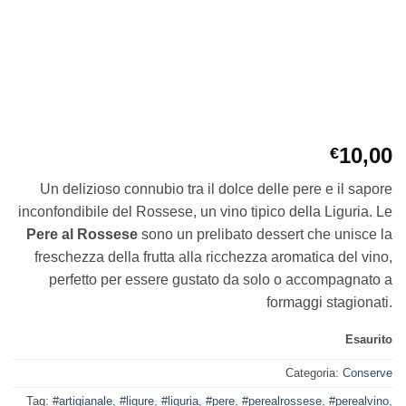
10,00
€
Un delizioso connubio tra il dolce delle pere e il sapore
inconfondibile del Rossese, un vino tipico della Liguria. Le
Pere al Rossese
sono un prelibato dessert che unisce la
freschezza della frutta alla ricchezza aromatica del vino,
perfetto per essere gustato da solo o accompagnato a
formaggi stagionati.
Esaurito
Categoria:
Conserve
Tag:
#artigianale
,
#ligure
,
#liguria
,
#pere
,
#perealrossese
,
#perealvino
,