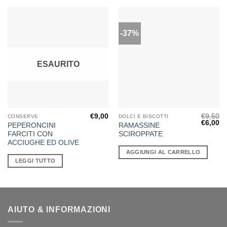
-37%
ESAURITO
€
9,00
€
9,50
CONSERVE
DOLCI E BISCOTTI
Il
Il
€
6,00
PEPERONCINI
RAMASSINE
prezzo
pr
FARCITI CON
SCIROPPATE
original
at
era:
è:
ACCIUGHE ED OLIVE
€9,50.
€6
AGGIUNGI AL CARRELLO
LEGGI TUTTO
AIUTO & INFORMAZIONI