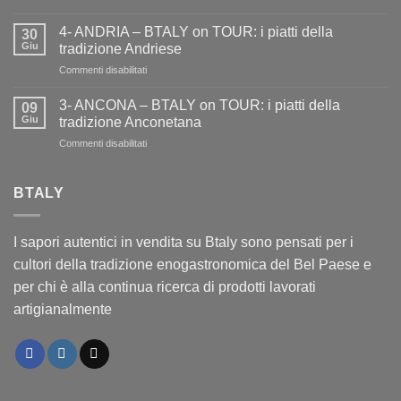
5-
TOUR
AOSTA
i
4- ANDRIA – BTALY on TOUR: i piatti della
30
–
piatti
Giu
tradizione Andriese
BTALY
della
su
Commenti disabilitati
on
tradizione
4-
TOUR:
aretina
ANDRIA
i
3- ANCONA – BTALY on TOUR: i piatti della
09
–
piatti
Giu
tradizione Anconetana
BTALY
della
su
Commenti disabilitati
on
tradizione
3-
TOUR:
Aostana
ANCONA
i
–
BTALY
piatti
BTALY
della
on
tradizione
TOUR:
Andriese
I sapori autentici in vendita su Btaly sono pensati per i
i
cultori della tradizione enogastronomica del Bel Paese e
piatti
della
per chi è alla continua ricerca di prodotti lavorati
tradizione
artigianalmente
Anconetana