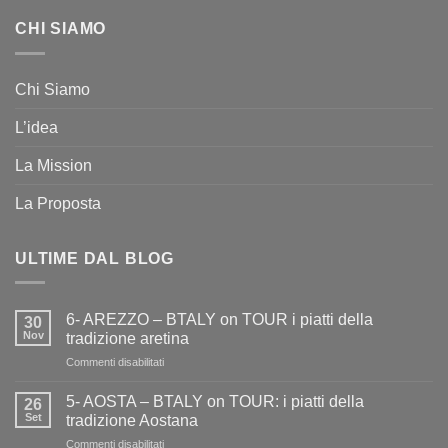
CHI SIAMO
Chi Siamo
L’idea
La Mission
La Proposta
ULTIME DAL BLOG
6- AREZZO – BTALY on TOUR i piatti della
30
Nov
tradizione aretina
su
Commenti disabilitati
6-
AREZZO
5- AOSTA – BTALY on TOUR: i piatti della
26
–
Set
tradizione Aostana
BTALY
su
Commenti disabilitati
on