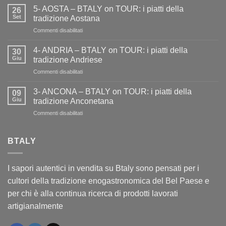
AREZZO
5- AOSTA – BTALY on TOUR: i piatti della
26
–
Set
tradizione Aostana
BTALY
su
Commenti disabilitati
on
5-
TOUR
AOSTA
i
4- ANDRIA – BTALY on TOUR: i piatti della
30
–
piatti
Giu
tradizione Andriese
BTALY
della
su
Commenti disabilitati
on
tradizione
4-
TOUR:
aretina
ANDRIA
i
3- ANCONA – BTALY on TOUR: i piatti della
09
–
piatti
Giu
tradizione Anconetana
BTALY
della
su
Commenti disabilitati
on
tradizione
3-
TOUR:
Aostana
ANCONA
i
–
BTALY
piatti
BTALY
della
on
tradizione
TOUR:
Andriese
I sapori autentici in vendita su Btaly sono pensati per i
i
cultori della tradizione enogastronomica del Bel Paese e
piatti
della
per chi è alla continua ricerca di prodotti lavorati
tradizione
artigianalmente
Anconetana