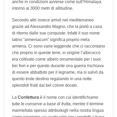
anche in condizioni avverse come sull’Himalaya
intorno ai 3000 metri di altitudine.
Secondo altri invece arrivò nel mediterraneo
grazie ad Alessandro Magno, che la portò a casa
di ritorno dalle sue conquiste. Infatti il suo nome
latino “armeniacum” significa proprio mela
armena. Ci sono varie leggende che ci raccontano
che proprio in queste terre, in origine l’albicocco
era coltivato come albero ornamentale per i suoi
bei fiori e per questo durante una guerra rischiava
di essere abbattuto per il legname, ma si salvò da
questo triste destino regalando in una notte
splendidi frutti dal bel colore dorato.
La
Confettura
è il nome con cui identifichiamo
tutte le
conserve a base di frutta
, mentre il termine
marmellata spesso attribuitogli nella nostra lingua
come sinonimo, va usato solo per i prodotti a base