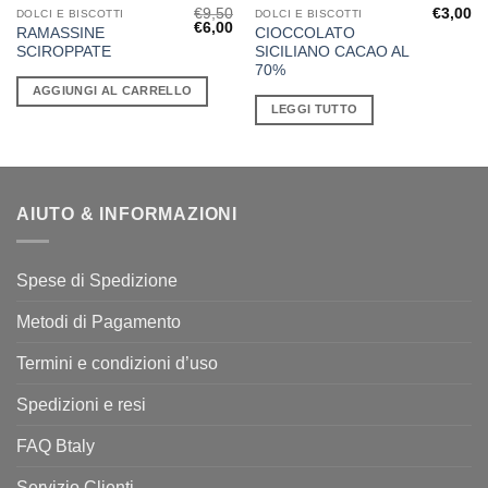
€
9,50
€
3,00
DOLCI E BISCOTTI
DOLCI E BISCOTTI
Il
Il
€
6,00
RAMASSINE
CIOCCOLATO
prezzo
prezzo
SCIROPPATE
SICILIANO CACAO AL
originale
attuale
era:
è:
70%
€9,50.
€6,00.
AGGIUNGI AL CARRELLO
LEGGI TUTTO
AIUTO & INFORMAZIONI
Spese di Spedizione
Metodi di Pagamento
Termini e condizioni d’uso
Spedizioni e resi
FAQ Btaly
Servizio Clienti