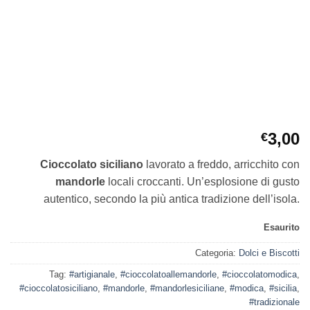
3,00
€
Cioccolato siciliano
lavorato a freddo, arricchito con
mandorle
locali croccanti. Un’esplosione di gusto
autentico, secondo la più antica tradizione dell’isola.
Esaurito
Categoria:
Dolci e Biscotti
Tag:
#artigianale
,
#cioccolatoallemandorle
,
#cioccolatomodica
,
#cioccolatosiciliano
,
#mandorle
,
#mandorlesiciliane
,
#modica
,
#sicilia
,
#tradizionale