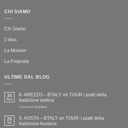
CHI SIAMO
Chi Siamo
L’idea
La Mission
La Proposta
ULTIME DAL BLOG
6- AREZZO – BTALY on TOUR i piatti della
30
Nov
tradizione aretina
su
Commenti disabilitati
6-
AREZZO
5- AOSTA – BTALY on TOUR: i piatti della
26
–
Set
tradizione Aostana
BTALY