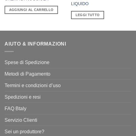
prezzo
prezzo
LIQUIDO
originale
attuale
era:
è:
AGGIUNGI AL CARRELLO
€8,00.
€5,00.
LEGGI TUTTO
AIUTO & INFORMAZIONI
Spese di Spedizione
Metodi di Pagamento
Termini e condizioni d’uso
Spedizioni e resi
FAQ Btaly
Servizio Clienti
Sei un produttore?