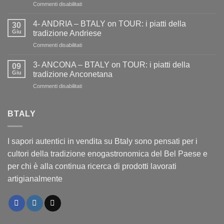
su
Commenti disabilitati
on
5-
TOUR
AOSTA
i
4- ANDRIA – BTALY on TOUR: i piatti della
30
–
piatti
Giu
tradizione Andriese
BTALY
della
su
Commenti disabilitati
on
tradizione
4-
TOUR:
aretina
ANDRIA
i
3- ANCONA – BTALY on TOUR: i piatti della
09
–
piatti
Giu
tradizione Anconetana
BTALY
della
su
Commenti disabilitati
on
tradizione
3-
TOUR:
Aostana
ANCONA
i
–
BTALY
piatti
BTALY
della
on
tradizione
TOUR:
Andriese
I sapori autentici in vendita su Btaly sono pensati per i
i
cultori della tradizione enogastronomica del Bel Paese e
piatti
della
per chi è alla continua ricerca di prodotti lavorati
tradizione
artigianalmente
Anconetana