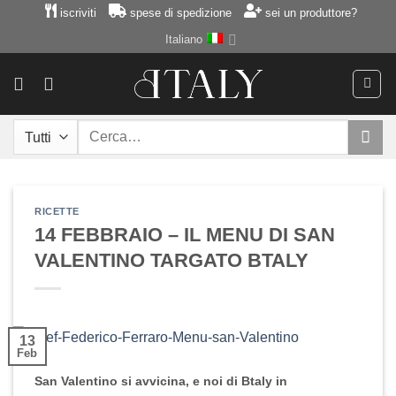
Salta
iscriviti
spese di spedizione
sei un produttore?
ai
Italiano
contenuti
Cerca:
RICETTE
14 FEBBRAIO – IL MENU DI SAN
VALENTINO TARGATO BTALY
13
Feb
San Valentino
si avvicina, e noi di
Btaly
in