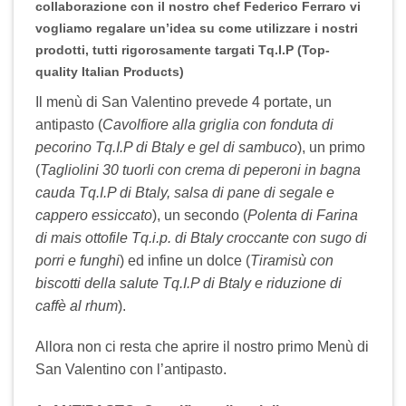
collaborazione con il nostro chef
Federico Ferraro
vi
vogliamo regalare un’idea su come utilizzare i nostri
prodotti, tutti rigorosamente targati
Tq.I.P (Top-
quality Italian Products)
Il menù di San Valentino prevede 4 portate, un
antipasto (
Cavolfiore alla griglia con fonduta di
pecorino Tq.I.P di Btaly e gel di sambuco
), un primo
(
Tagliolini 30 tuorli con crema di peperoni in bagna
cauda Tq.I.P di Btaly, salsa di pane di segale e
cappero essiccato
), un secondo (
Polenta di Farina
di mais ottofile Tq.i.p. di Btaly croccante con sugo di
porri e funghi
) ed infine un dolce (
Tiramisù con
biscotti della salute Tq.I.P di Btaly e riduzione di
caffè al rhum
).
Allora non ci resta che aprire il nostro primo Menù di
San Valentino con l’antipasto.