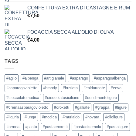
CONFETTURA EXTRA DI CASTAGNE E RUM
€
7,50
FOCACCIA SECCA ALL’OLIO DI OLIVA
€
4,00
TAGS
#aglio
#albenga
#artigianale
#asparago
#asparagoalbenga
#asparagovioletto
#brandy
#busiata
#caldarroste
#ceva
#cioccolatomodica
#cioccolatosiciliano
#condimentoligure
#cremaasparagovioletto
#croxetti
#galliate
#grappa
#ligure
#liguria
#lunga
#modica
#murialdo
#novara
#olioligure
#ormea
#pasta
#pastacroxetti
#pastadisemola
#pastaligure