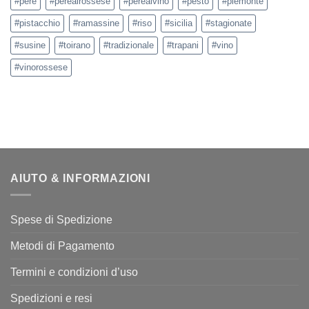
#pere
#perealrossese
#perealvino
#pesto
#piemonte
#pistacchio
#ramassine
#riso
#sicilia
#stagionate
#susine
#toirano
#tradizionale
#trapani
#vino
#vinorossese
AIUTO & INFORMAZIONI
Spese di Spedizione
Metodi di Pagamento
Termini e condizioni d’uso
Spedizioni e resi