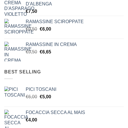
era:
è:
D'ALBENGA
€23,00.
€18,00.
€
7,50
RAMASSINE SCIROPPATE
Il
Il
€
9,50
€
6,00
prezzo
prezzo
originale
attuale
RAMASSINE IN CREMA
era:
è:
Il
Il
€
9,50
€
6,65
€9,50.
€6,00.
prezzo
prezzo
originale
attuale
era:
è:
BEST SELLING
€9,50.
€6,65.
PICI TOSCANI
Il
Il
€
6,00
€
5,00
prezzo
prezzo
originale
attuale
FOCACCIA SECCA AL MAIS
era:
è:
€
4,00
€6,00.
€5,00.