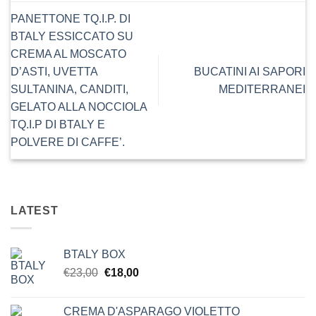
PANETTONE TQ.I.P. DI
BTALY ESSICCATO SU
CREMA AL MOSCATO
D’ASTI, UVETTA
BUCATINI AI SAPORI
SULTANINA, CANDITI,
MEDITERRANEI
GELATO ALLA NOCCIOLA
TQ.I.P DI BTALY E
POLVERE DI CAFFE’.
LATEST
BTALY BOX
Il
Il
€
23,00
€
18,00
prezzo
prezzo
originale
attuale
CREMA D'ASPARAGO VIOLETTO