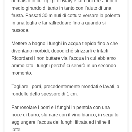
di mais ottofile Tq.i.p. di Btaly e far cuocere a fuoco
medio girando di tanto in tanto con l’aiuto di una
frusta. Passati 30 minuti di cottura versare la polenta
in una teglia e far raffreddare fino a quando si
rassoda.
Mettere a bagno i funghi in acqua tiepida fino a che
diventano morbidi, dopodiché strizzarli e tritarli.
Ricordarsi i non buttare via l’acqua in cui abbiamo
ammollato i funghi perché ci servirà in un secondo
momento.
Tagliare i porri, precedentemente mondati e lavati, a
rondelle dello spessore di 1 cm.
Far rosolare i porri e i funghi in pentola con una
noce di burro, sfumare con il vino bianco, in seguito
aggiungere l’acqua dei funghi filtrata ed infine il
latte.