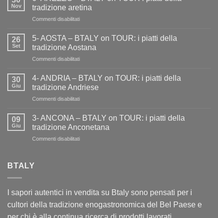
Nov
tradizione aretina
su
Commenti disabilitati
6-
AREZZO
5- AOSTA – BTALY on TOUR: i piatti della
26
–
Set
tradizione Aostana
BTALY
su
Commenti disabilitati
on
5-
TOUR
AOSTA
i
4- ANDRIA – BTALY on TOUR: i piatti della
30
–
piatti
Giu
tradizione Andriese
BTALY
della
su
Commenti disabilitati
on
tradizione
4-
TOUR:
aretina
ANDRIA
i
3- ANCONA – BTALY on TOUR: i piatti della
09
–
piatti
Giu
tradizione Anconetana
BTALY
della
su
Commenti disabilitati
on
tradizione
3-
TOUR:
Aostana
ANCONA
i
–
BTALY
piatti
BTALY
della
on
tradizione
TOUR:
Andriese
I sapori autentici in vendita su Btaly sono pensati per i
i
cultori della tradizione enogastronomica del Bel Paese e
piatti
della
per chi è alla continua ricerca di prodotti lavorati